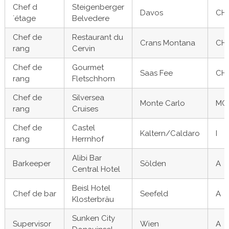
Chef d
Steigenberger
Davos
CH
´étage
Belvedere
Chef de
Restaurant du
Crans Montana
CH
rang
Cervin
Chef de
Gourmet
Saas Fee
CH
rang
Fletschhorn
Chef de
Silversea
Monte Carlo
MC
rang
Cruises
Chef de
Castel
Kaltern/Caldaro
I
rang
Herrnhof
Alibi Bar
Barkeeper
Sölden
A
Central Hotel
Beisl Hotel
Chef de bar
Seefeld
A
Klosterbräu
Sunken City
Supervisor
Wien
A