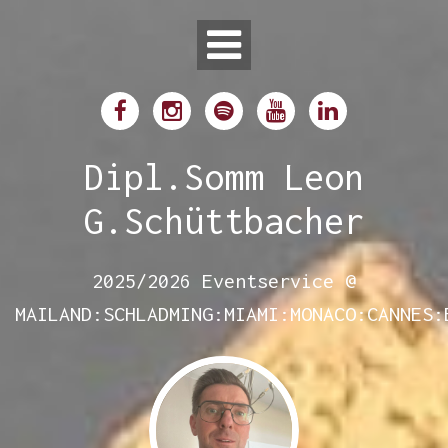
Skip
to
content
Dipl.Somm Leon
G.Schüttbacher
2025/2026 Eventservice @
MAILAND:SCHLADMING:MIAMI:MONACO:CANNES: