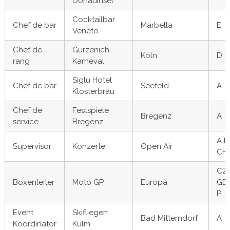
Donauinsel
Cocktailbar
Chef de bar
Marbella
E
Veneto
Chef de
Gürzenich
Köln
D
rang
Karneval
Siglu Hotel
Chef de bar
Seefeld
A
Klosterbräu
Chef de
Festspiele
Bregenz
A
service
Bregenz
A D
Supervisor
Konzerte
Open Air
CH
CZ
Boxenleiter
Moto GP
Europa
GB 
P
Event
Skifliegen
Bad Mitterndorf
A
Koordinator
Kulm