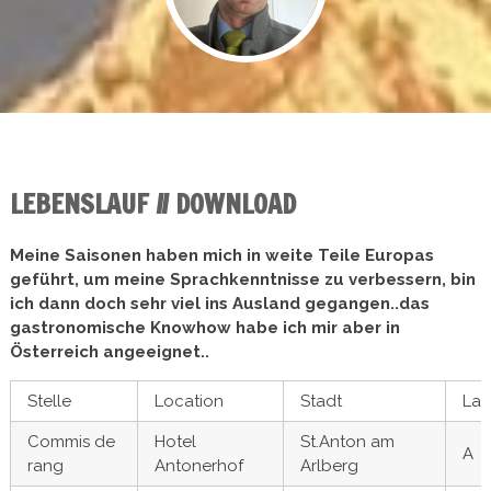
LEBENSLAUF // DOWNLOAD
Meine Saisonen haben mich in weite Teile Europas
geführt, um meine Sprachkenntnisse zu verbessern, bin
ich dann doch sehr viel ins Ausland gegangen..das
gastronomische Knowhow habe ich mir aber in
Österreich angeeignet..
Stelle
Location
Stadt
La
Commis de
Hotel
St.Anton am
A
rang
Antonerhof
Arlberg